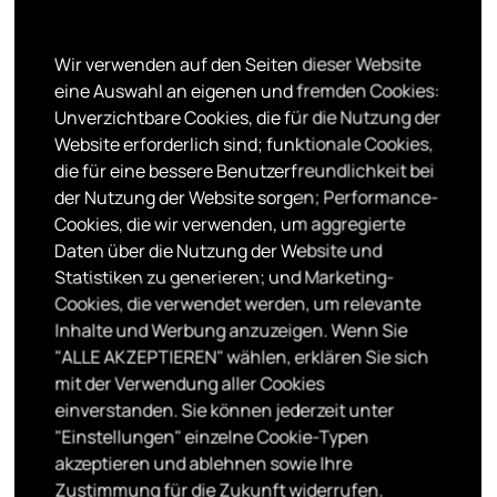
Ausschreibungen und Atelierräume. Wir empfehlen, die
Suchfilter in unserer Förderdatenbank zu nutzen, um
Wir verwenden auf den Seiten dieser Website
gezielt nach Fördermöglichkeiten zu suchen, die Ihren
eine Auswahl an eigenen und fremden Cookies:
spezifischen Bedürfnissen und Anforderungen
Unverzichtbare Cookies, die für die Nutzung der
entsprechen.
Website erforderlich sind; funktionale Cookies,
die für eine bessere Benutzerfreundlichkeit bei
der Nutzung der Website sorgen; Performance-
Wie kann ich mich auf newsbase.at registrieren?
Cookies, die wir verwenden, um aggregierte
Um dich auf newsbase.at zu registrieren, besuche
Daten über die Nutzung der Website und
Statistiken zu generieren; und Marketing-
einfach die Website und und gehe in den
LOG IN
Cookies, die verwendet werden, um relevante
>>
Bereich. Folge den Anweisungen, um dein Konto
Inhalte und Werbung anzuzeigen. Wenn Sie
einzurichten. Dieser Prozess ist einfach und benötigt nur
"ALLE AKZEPTIEREN" wählen, erklären Sie sich
grundlegende Informationen wie einen Benutzer:innen-
mit der Verwendung aller Cookies
Namen und eine gültige E-Mail-Adresse. Nach
einverstanden. Sie können jederzeit unter
erfolgreicher Registrierung kannst Du bestimmte
"Einstellungen" einzelne Cookie-Typen
akzeptieren und ablehnen sowie Ihre
Funktionen kostenlos nutzen.
Zustimmung für die Zukunft widerrufen.