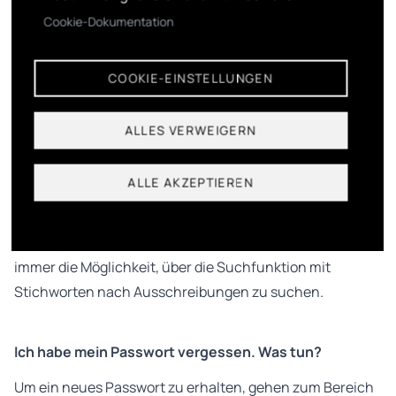
Cookie-Dokumentation
Mein Fachbereich ist nicht in den Filtern aufgeführt.
Bedeutet das, dass es hier keine Ausschreibungen
COOKIE-EINSTELLUNGEN
gibt?
Die Filtermöglichkeiten nach Kunstsparte, Fördertyp,
ALLES VERWEIGERN
Benefits, Leistungen, geographisch, zeitlich oder
finanziell stellen eine Auswahl häufig nachgefragter
ALLE AKZEPTIEREN
Disziplinen und Finanzierungsmöglichkeiten dar.
Zusätzliche Kategorien würden unsere Filterfunktionen
zu lang und unübersichtlich machen. Sie haben jedoch
immer die Möglichkeit, über die Suchfunktion mit
Stichworten nach Ausschreibungen zu suchen.
Ich habe mein Passwort vergessen. Was tun?
Um ein neues Passwort zu erhalten, gehen zum Bereich